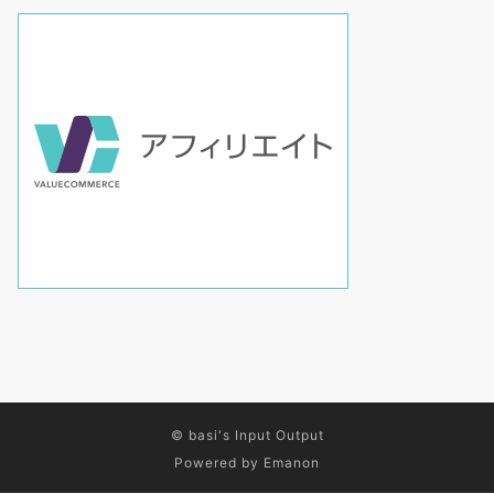
©
basi's Input Output
Powered by
Emanon